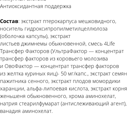
Антиоксидантная поддержка
Состав
: экстракт птерокарпуса мешковидного,
носитель гидроксипропилметилцеллюлоза
(оболочка капсулы), экстракт
листьев джимнемы обыкновенной, смесь 4Life
Трансфер Факторов (УльтраФактор — концентрат
трансфер факторов из коровьего молозива
и ОвоФактор — концентрат трансфер факторов
из желтка куриных яиц)- 50 мг/капс., экстракт семян
пажитника сенного, экстракт плодов момордики
харанции, альфа-липоевая кислота, экстракт корня
женьшеня обыкновенного, хрома аминохелат,
натрия стеарилфумарат (антислеживающий агент),
ванадия аминохелат.