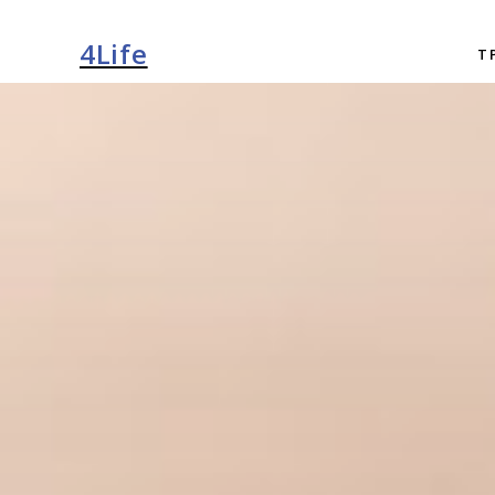
4Life
Т