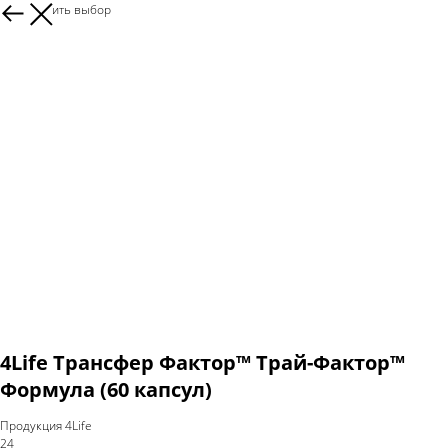
Продолжить выбор
4Life Трансфер Фактор™ Трай-Фактор™
Формула (60 капсул)
Продукция 4Life
24