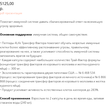
5125,00
р.
pdf-презентация
Помогает иммунной системе давать сбалансированный ответ на возникшую
угрозу здоровью.
Основная поддержка
: иммунная система, общее самочувствие.
• Пептиды 4Life Трансфер Фактора помогают обучать незрелые иммунные
клетки более эффективному распознаванию угрозы, правильному
реагированию на нее, а также усиливают способность иммунной системы
запоминать врагов на будущее.
• Каждая капсула содержит наибольшее количество Трай-Фактор формулы
(концентрат трансфер факторов из коровьего молозива и желтка куриного
яйца) — 300 мг.
• Эксклюзивность гарантирована двумя патентами США — № 6 468 534
(процесс экстрагирования трансфер факторов из яичного источника) и № 6 866
868 (процесс соединения трансфер факторов из коровьего молозива и желтка
куриного яйца).
• Продукт усиливает активность естественных клеток-киллеров до 283%.
Способ применения
: Взрослым по 2 капсулы в день во время еды, запивая
стаканом воды (240 мл).