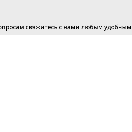
опросам свяжитесь с нами любым удобным
E-mail:
hello@company.com
Телефон:
+123 466 567 78
Соцсети:
Facebook
|
Instagram
|
Youtube