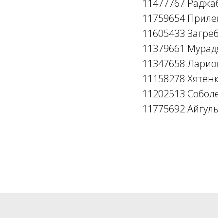
11477767 Раджа
11759654 Приле
11605433 Загре
11379661 Мурад
11347658 Ларио
11158278 Хятенк
11202513 Соболе
11775692 Айгуль